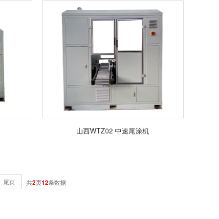
山西WTZ02 中速尾涂机
尾页
共
2
页
12
条数据