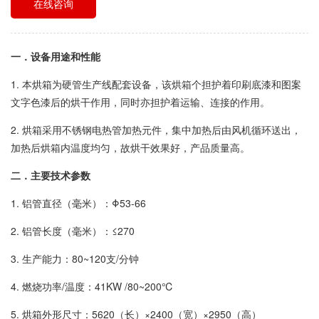
在线咨询
一．设备用途和性能
1. 本烘箱为硬管生产线配套设备，该烘箱个担护着印刷底漆和图案
文字色漆后的烘干作用，同时亦担护着运输、连接的作用。
2. 烘箱采用不锈钢电热管加热元件，集中加热后由风机循环送出，
加热后烘箱内温度均匀，故烘干效果好，产品质量高。
二．主要技术参数
1. 铝管直径（毫米）：Φ53-66
2. 铝管长度（毫米）：≤270
3. 生产能力：80~120支/分钟
4. 燃烧功率/温度：41KW /80~200℃
5. 烘箱外形尺寸：5620（长）×2400（宽）×2950（高）