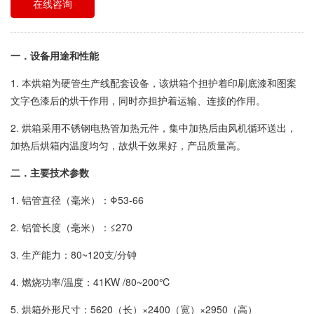
在线咨询
一．设备用途和性能
1. 本烘箱为硬管生产线配套设备，该烘箱个担护着印刷底漆和图案
文字色漆后的烘干作用，同时亦担护着运输、连接的作用。
2. 烘箱采用不锈钢电热管加热元件，集中加热后由风机循环送出，
加热后烘箱内温度均匀，故烘干效果好，产品质量高。
二．主要技术参数
1. 铝管直径（毫米）：Φ53-66
2. 铝管长度（毫米）：≤270
3. 生产能力：80~120支/分钟
4. 燃烧功率/温度：41KW /80~200℃
5. 烘箱外形尺寸：5620（长）×2400（宽）×2950（高）