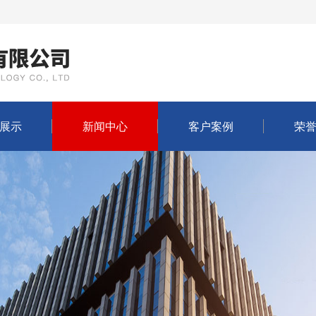
展示
新闻中心
客户案例
荣