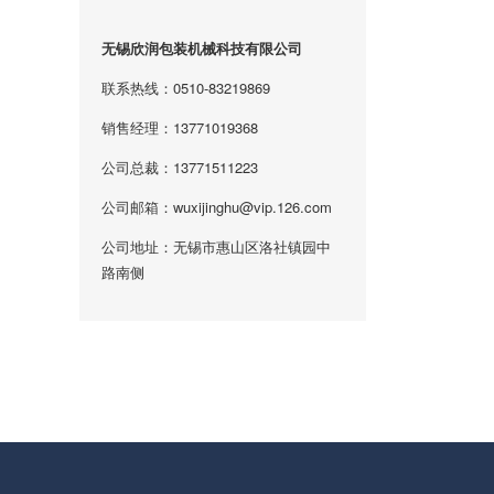
无锡欣润包装机械科技有限公司
联系热线：0510-83219869
销售经理：13771019368
公司总裁：13771511223
公司邮箱：wuxijinghu@vip.126.com
公司地址：无锡市惠山区洛社镇园中
路南侧