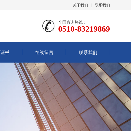
关于我们
|
联系我们
全国咨询热线：
0510-83219869
誉证书
在线留言
联系我们