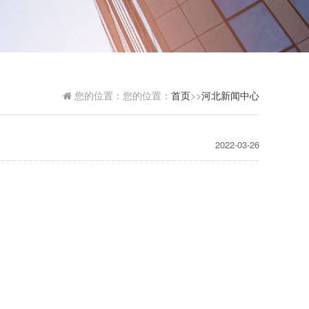
您的位置：
您的位置：
首页
>>
河北新闻中心
2022-03-26