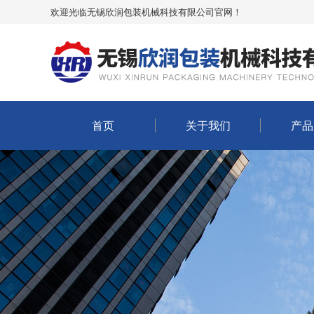
欢迎光临无锡欣润包装机械科技有限公司官网！
首页
关于我们
产品