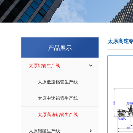
太原高速
产品展示
太原铝管生产线
太原低速铝管生产线
太原中速铝管生产线
太原高速铝管生产线
太原铝罐生产线