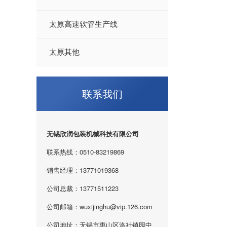
太原高速软管生产线
太原其他
联系我们
无锡欣润包装机械科技有限公司
联系热线：0510-83219869
销售经理：13771019368
公司总裁：13771511223
公司邮箱：wuxijinghu@vip.126.com
公司地址：无锡市惠山区洛社镇园中