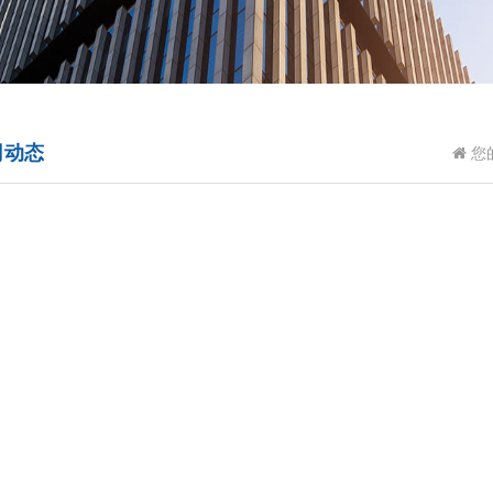
司动态
您