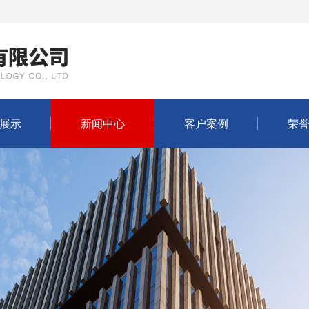
展示
新闻中心
客户案例
荣