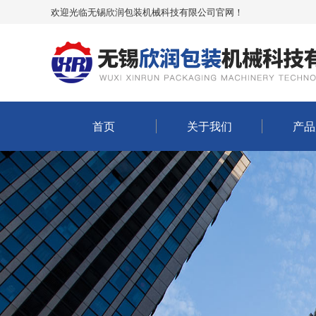
欢迎光临无锡欣润包装机械科技有限公司官网！
首页
关于我们
产品