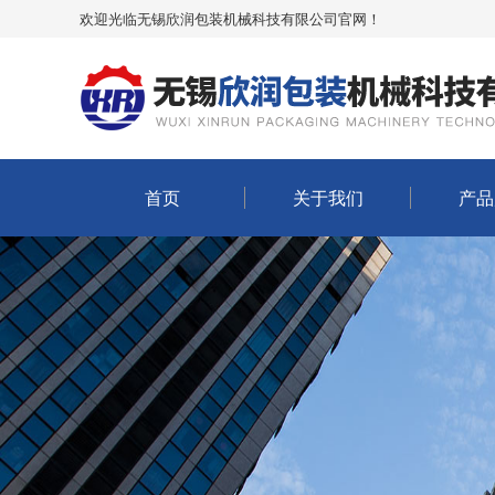
欢迎光临无锡欣润包装机械科技有限公司官网！
首页
关于我们
产品