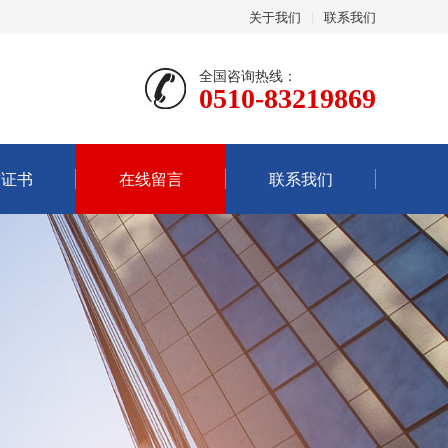
关于我们
|
联系我们
全国咨询热线：
0510-83219869
誉证书
在线留言
联系我们